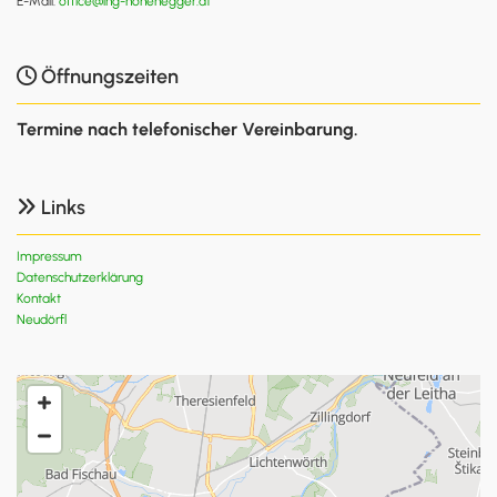
E-Mail:
office@ing-hohenegger.at
Öffnungszeiten

Termine nach telefonischer Vereinbarung.
Links

Impressum
Datenschutzerklärung
Kontakt
Neudörfl